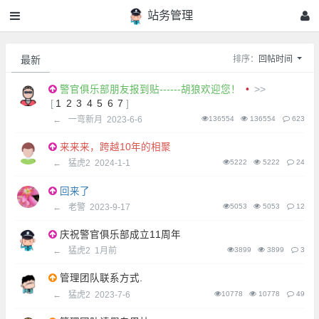
站务管理
最新
排序：
回帖时间
警官俱乐部朋友报到贴------胡狼欢迎您！
•
>>
[
1
2
3
4
5
6
7
]
←
一弯新月
2023-6-6
136554
136554
623
来来来，跨越10年的相聚
←
猛虎2
2024-1-1
5222
5222
24
回来了
←
老警
2023-9-17
5053
5053
12
庆祝警官俱乐部成立11周年
←
猛虎2
1月前
3899
3899
3
管理团队联系方式.
←
猛虎2
2023-7-6
10778
10778
49