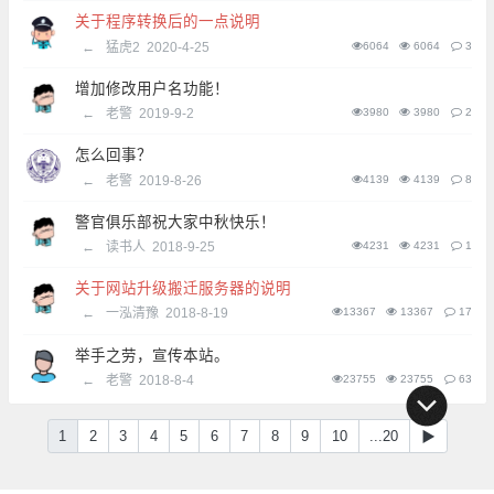
关于程序转换后的一点说明
←
猛虎2
2020-4-25
6064
6064
3
增加修改用户名功能！
←
老警
2019-9-2
3980
3980
2
怎么回事？
←
老警
2019-8-26
4139
4139
8
警官俱乐部祝大家中秋快乐！
←
读书人
2018-9-25
4231
4231
1
关于网站升级搬迁服务器的说明
←
一泓清豫
2018-8-19
13367
13367
17
举手之劳，宣传本站。
←
老警
2018-8-4
23755
23755
63
1
2
3
4
5
6
7
8
9
10
...20
▶