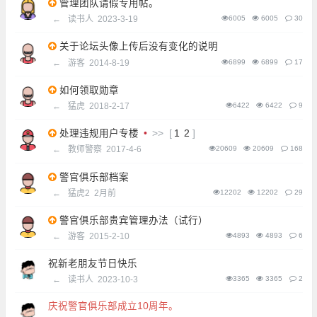
管理团队请假专用帖。
←
读书人
2023-3-19
6005
6005
30
关于论坛头像上传后没有变化的说明
←
游客
2014-8-19
6899
6899
17
如何领取勋章
←
猛虎
2018-2-17
6422
6422
9
处理违规用户专楼
•
>>
[
1
2
]
←
教师警察
2017-4-6
20609
20609
168
警官俱乐部档案
←
猛虎2
2月前
12202
12202
29
警官俱乐部贵宾管理办法（试行）
←
游客
2015-2-10
4893
4893
6
祝新老朋友节日快乐
←
读书人
2023-10-3
3365
3365
2
庆祝警官俱乐部成立10周年。